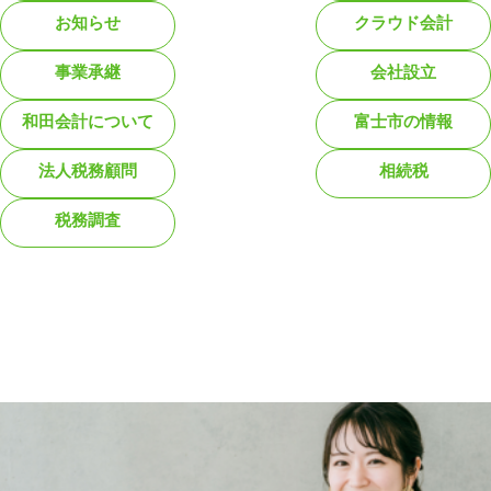
お知らせ
クラウド会計
事業承継
会社設立
和田会計について
富士市の情報
法人税務顧問
相続税
税務調査