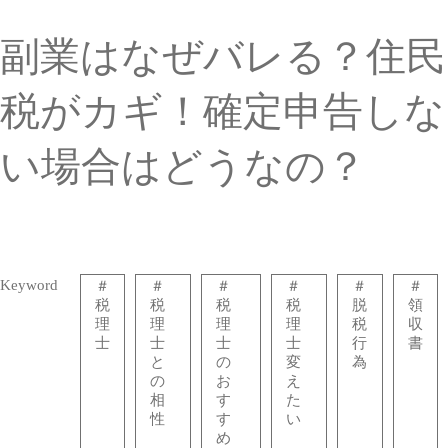
副業はなぜバレる？住民
税がカギ！確定申告しな
い場合はどうなの？
Keyword
＃
＃
＃
＃
＃
＃
税
税
税
税
脱
領
理
理
理
理
税
収
士
士
士
士
行
書
と
の
変
為
の
お
え
相
す
た
性
す
い
め